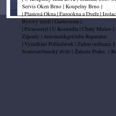
Servis Oken Brno
|
Koupelny Brno
|
|
Plastová Okna
|
Eurookna a Dveře
|
Izolac
Bytový textil
|
Gastrozone
|
|
Picassostyl
|
U Kormidla
|
Chaty Mušov
|
Zájezdy
|
Automatikgetriebe Reparatur
|
Vymáhání Pohledávek
|
Zubní ordinace
|
Svatovavřinecký dvůr
|
Žaluzie Praha
|
Re