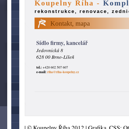
Koupelny Říha -
Komple
rekonstrukce, renovace, zedni
Kontakt, mapa
Sídlo firmy, kancelář
Jedovnická 8
628 00 Brno-Líšeň
tel.:
+420 602 507 607
e-mail:
riha@riha-koupelny.cz
| © Koupelny Říha 2012 | Grafika, CSS:
Ot