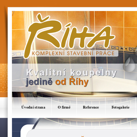
Koupelny Brno - Říha Tomáš, Komplexní stav
jádra,Rekonstrukce,Stavby,Koupelny,Stavby n
Úvodní strana
O firmě
Reference
Fotogalerie